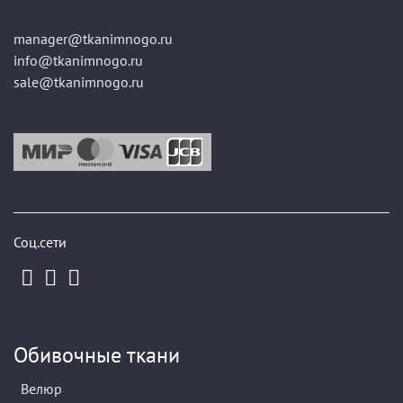
manager@tkanimnogo.ru
info@tkanimnogo.ru
sale@tkanimnogo.ru
Соц.сети
Обивочные ткани
Велюр